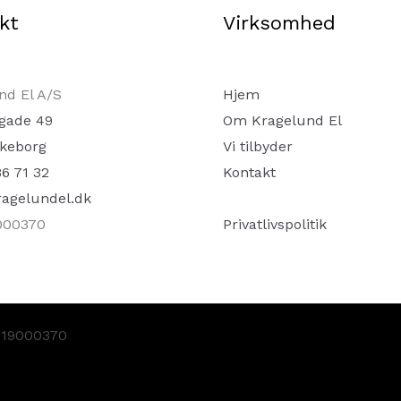
kt
Virksomhed
nd El A/S
Hjem
ygade 49
Om Kragelund El
lkeborg
Vi tilbyder
86 71 32
Kontakt
agelundel.dk
000370
Privatlivspolitik
 19000370