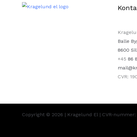
Konta
Kragelu
Balle B
​8600 Si
+45
86 
mail@kr
CVR: 19
Copyright © 2026 | Kragelund El | CVR-nummer: