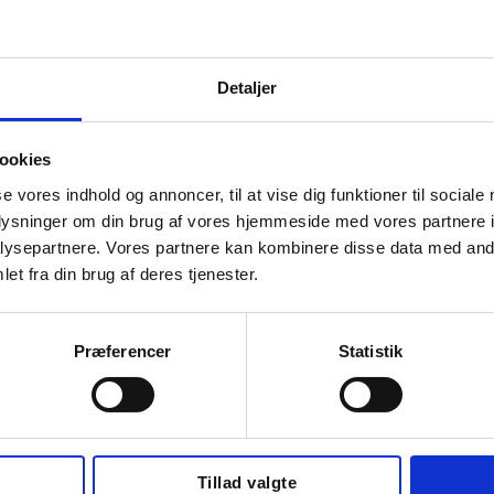
entilationsanlæg.
Detaljer
 installationer. Det kan derfor betale sig at tage os med p
ookies
se vores indhold og annoncer, til at vise dig funktioner til sociale
eller luft til vand varmepumpe.
oplysninger om din brug af vores hjemmeside med vores partnere i
ysepartnere. Vores partnere kan kombinere disse data med andr
et fra din brug af deres tjenester.
er i Silkeborg og omegn.
Præferencer
Statistik
dbrud, og en grundig overvejelse er nødvendig for at væl
Tillad valgte