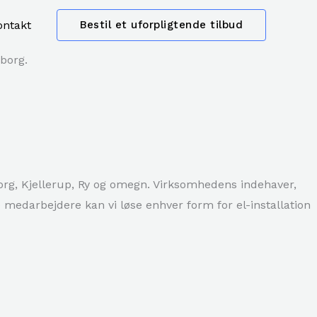
ontakt
Bestil et uforpligtende tilbud
eborg.
keborg, Kjellerup, Ry og omegn. Virksomhedens indehaver,
edarbejdere kan vi løse enhver form for el-installation