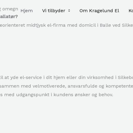
 og omegn
Hjem
Vi tilbyder
Om Kragelund El
K
allatør?
orienteret midtjysk el-firma med domicil i Balle ved Silk
 til at yde el-service i dit hjem eller din virksomhed i Sil
g sammen med velmotiverede, ansvarsfulde og kompetente m
vis med udgangspunkt i kundens ønsker og behov.​