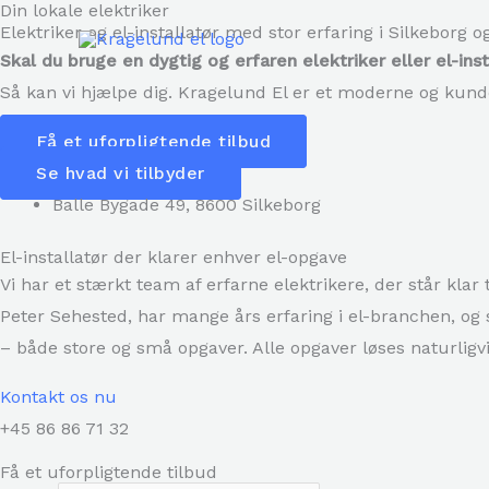
Din lokale elektriker
Gå
Elektriker og el-installatør med stor erfaring i Silkeborg
til
Skal du bruge en dygtig og erfaren elektriker eller el-inst
indholdet
Så kan vi hjælpe dig. Kragelund El er et moderne og kunde
Få et uforpligtende tilbud
Se hvad vi tilbyder
Balle Bygade 49, ​8600 Silkeborg
El-installatør der klarer enhver el-opgave
Vi har et stærkt team af erfarne elektrikere, der står klar
Peter Sehested, har mange års erfaring i el-branchen, o
– både store og små opgaver. Alle opgaver løses naturlig
Kontakt os nu
+45 86 86 71 32
Få et uforpligtende tilbud