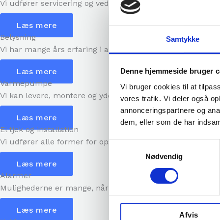
Vi udfører servicering og vedligehold af dine etablerede v
Læs mere
Belysning
Samtykke
Vi har mange års erfaring i arbejdet med lys og elektriske
Læs mere
Denne hjemmeside bruger c
Varmepumpe
Vi bruger cookies til at tilpas
Vi kan levere, montere og yde service, til din luft til luft 
vores trafik. Vi deler også 
annonceringspartnere og anal
Læs mere
dem, eller som de har indsaml
El tjek og installation
Vi udfører alle former for opgaver indenfor el installation
Samtykkevalg
Nødvendig
Læs mere
Alarmer
Mulighederne er mange, når det kommer til sikring mod in
Læs mere
Afvis